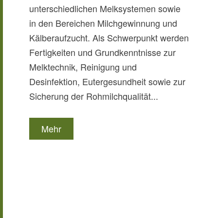
unterschiedlichen Melksystemen sowie
De
in den Bereichen Milchgewinnung und
ve
Kälberaufzucht. Als Schwerpunkt werden
Op
Fertigkeiten und Grundkenntnisse zur
Fu
Melktechnik, Reinigung und
Le
Desinfektion, Eutergesundheit sowie zur
di
Sicherung der Rohmilchqualität...
Ef
Kr
Mehr
Mi