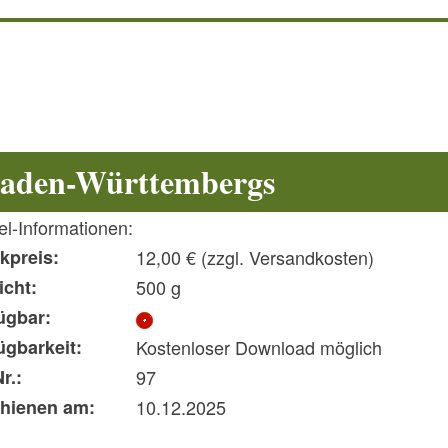
 Baden-Württembergs
kel-Informationen:
kpreis:
12,00 € (
zzgl. Versandkosten
)
cht:
500 g
ügbar:
ügbarkeit:
Kostenloser Download möglich
r.:
97
hienen am:
10.12.2025