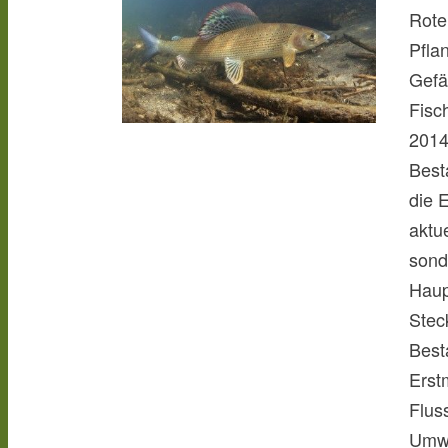
Rote
Pfla
Gefä
Fisc
2014
Best
die 
aktu
sond
Haup
Stec
Best
Erst
Flus
Umwe