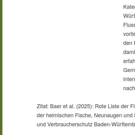
Kateg
Würt
Flus
vorl
den 
dami
erfah
Geme
inte
nach
Zitat: Baer et al. (2025): Rote Liste de
der heimischen Fische, Neunaugen und F
und Verbraucherschutz Baden-Württember