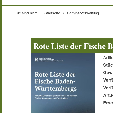
Sie sind hier:
Startseite
Seminarverwaltung
Rote Liste der Fische
Arti
Stüc
Gewi
Verf
Verf
Art.N
Ersc