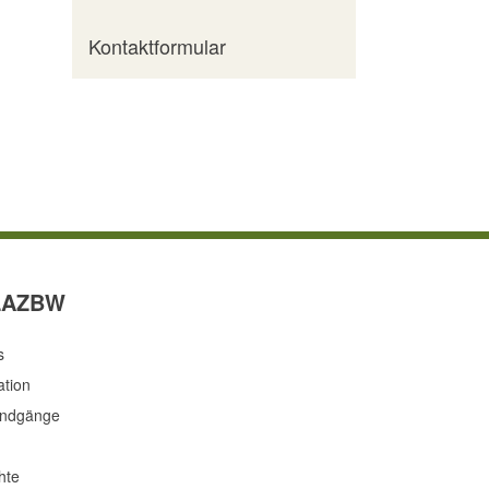
Kontaktformular
LAZBW
s
ation
undgänge
hte